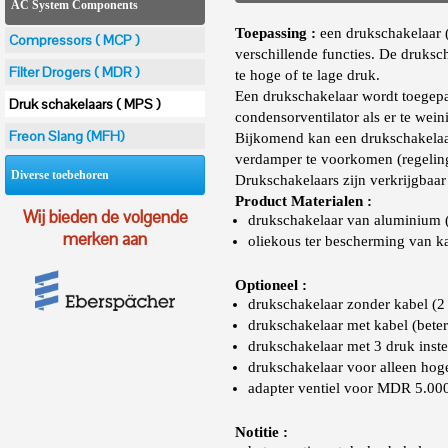
AC System Components
Toepassing :
een drukschakelaar (
Compressors ( MCP )
verschillende functies. De druksc
Filter Drogers ( MDR )
te hoge of te lage druk.
Een drukschakelaar wordt toegepa
Druk schakelaars ( MPS )
condensorventilator als er te weini
Freon Slang (MFH)
Bijkomend kan een drukschakelaa
verdamper te voorkomen (regelin
Diverse toebehoren
Drukschakelaars zijn verkrijgbaar
Product Materialen :
Wij bieden de volgende
drukschakelaar van aluminium (
merken aan
oliekous ter bescherming van k
Optioneel :
drukschakelaar zonder kabel (2
drukschakelaar met kabel (bete
drukschakelaar met 3 druk instel
drukschakelaar voor alleen hoge
adapter ventiel voor MDR 5.000
Notitie :