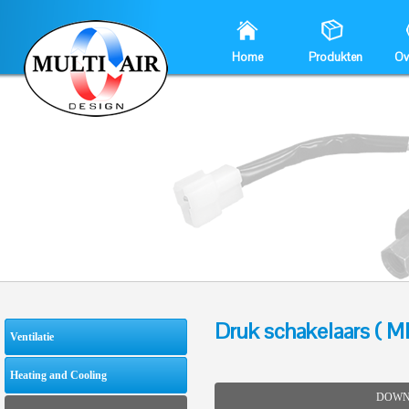
Home
Produkten
Ov
Druk schakelaars ( M
Ventilatie
Heating and Cooling
DOWN