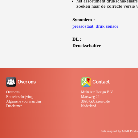
het assortiment drukschakelaars 
zoeken naar de correcte versie 
Synoniem :
pressostaat, druk sensor
DL :
Druckschalter
Over ons
Contact
Over ons
Multi Air Design B.V.
Routebeschrijving
Marsweg 22
Algemene voorwaarden
3893 GA Zeewolde
Disclaimer
Nederland
Site inspired by MAH Produc