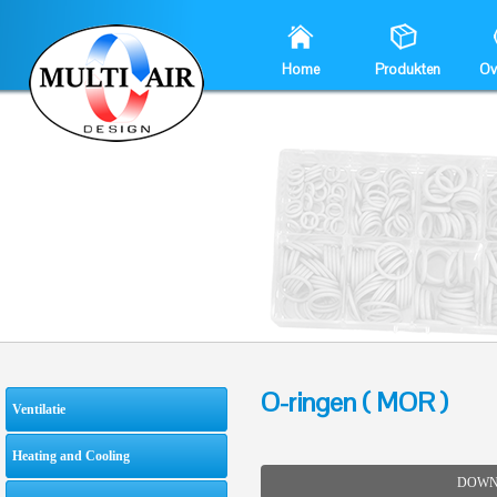
Home
Produkten
Ov
O-ringen ( MOR )
Ventilatie
Heating and Cooling
DOWN