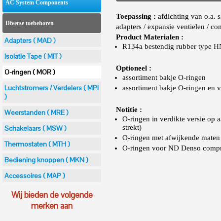
AC System Components
Toepassing :
afdichting van o.a. 
Diverse toebehoren
adapters / expansie ventielen / c
Product Materialen :
Adapters ( MAD )
R134a bestendig rubber type 
Isolatie Tape ( MIT )
Optioneel :
O-ringen ( MOR )
assortiment bakje O-ringen
Luchtstromers / Verdelers ( MPI
assortiment bakje O-ringen en ve
)
Notitie :
Weerstanden ( MRE )
O-ringen in verdikte versie op 
strekt)
Schakelaars ( MSW )
O-ringen met afwijkende maten 
Thermostaten ( MTH )
O-ringen voor ND Denso compre
Bediening knoppen ( MKN )
Accessoires ( MAP )
Wij bieden de volgende
merken aan