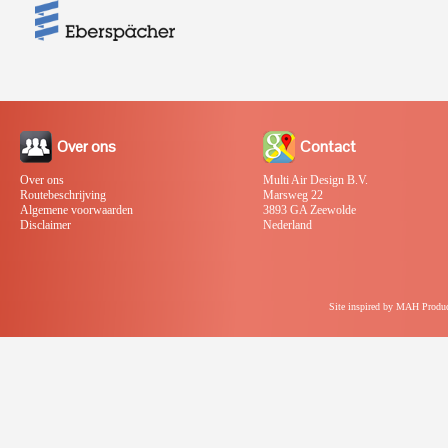
Over ons
Contact
Over ons
Multi Air Design B.V.
Routebeschrijving
Marsweg 22
Algemene voorwaarden
3893 GA Zeewolde
Disclaimer
Nederland
Site inspired by MAH Produc