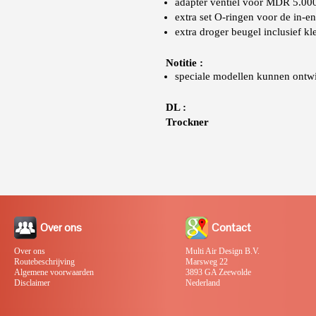
adapter ventiel voor MDR 5.000
extra set O-ringen voor de in-e
extra droger beugel inclusief 
Notitie :
speciale modellen kunnen ontw
DL :
Trockner
Over ons
Contact
Over ons
Multi Air Design B.V.
Routebeschrijving
Marsweg 22
Algemene voorwaarden
3893 GA Zeewolde
Disclaimer
Nederland