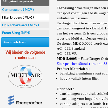
AC System Components
Toepassing :
voertuigen met een a
Compressors ( MCP )
transport voertuigen / bestelwagen
Filter Drogers ( MDR )
ambulances / kranen.
De droger dient te worden aanges
Druk schakelaars ( MPS )
gas wordt omgezet in vloeistof. De 
Freon Slang (MFH)
van het systeem. Er is een groot a
types die Multi Air Design voert 
Diverse toebehoren
De droger MDR 5.0005 wordt o.a. 
AC 403E Standard
Wij bieden de volgende
AC 403E VR
merken aan
MDR 5.0005
= Filter Droger O-r
Eberspeacher (Sütrak) art. nr. : 
Product Materialen :
behuizing aluminium zwart ep
hoog kwaliteit intern filter
Optioneel :
aansluitingen voor druk schakel
aansluiting voor hoge druk vulv
verloop adapters naar konisch (f