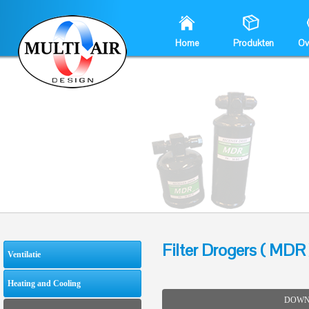
Home
Produkten
Ov
Filter Drogers ( MDR 
Ventilatie
Heating and Cooling
DOWN